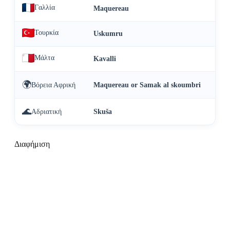
Γαλλία
Maquereau
Τουρκία
Uskumru
Μάλτα
Kavalli
🌍
Βόρεια Αφρική
Maquereau or Samak al skoumbri
🌊
Αδριατική
Skuša
Διαφήμιση