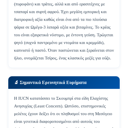
(πυροφάνι) και τράτες, αλλά και από ερασιτέχνες με
τσαπαρί και συρτή αφρού. Έχει μεγάλη εμπορική και
διατροφική αξία καθώς είναι ένα από τα πιο πλούσια
ψάρια σε Ωμέγα-3 λιπαρά οξέα και βιταμίνες. Το κρέας
του είναι εξαιρετικά νόστιμο, με έντονη γεύση. Τρώγεται
ψητό (συχνά παντρεμένο με ντομάτα και κρεμμύδι),
καπνιστό ή παστό. Όταν παστώνεται και ξεραίνεται στον
ήλιο, ονομάζεται Τσίρος, ένας κλασικός μεζές για ούζο.
🔬 Σημαντικά Ερευνητικά Ευρήματα
Η IUCN κατατάσσει το Σκουμπρί στα είδη Ελαχίστης
Ανησυχίας (Least Concern). Ωστόσο, επιστημονικές
μελέτες έχουν δείξει ότι οι πληθυσμοί του στη Μεσόγειο
είναι γενετικά διαφοροποιημένοι από αυτούς του