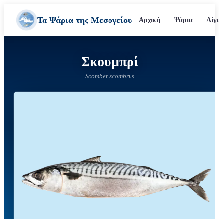
Τα Ψάρια της Μεσογείου
Αρχική
Ψάρια
Λίγ
Σκουμπρί
Scomber scombrus