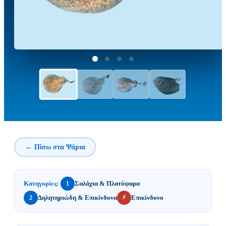
← Πίσω στα Ψάρια
Κατηγορίες:
Σαλάχια & Πλατύψαρα
1
⚡
Δηλητηριώδη & Επικίνδυνα
Επικίνδυνο
2