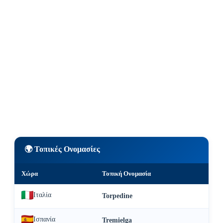
🌍 Τοπικές Ονομασίες
Χώρα
Τοπική Ονομασία
Ιταλία
Torpedine
Ισπανία
Tremielga