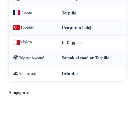
Γαλλία
Torpille
Τουρκία
Uyuşturan balığı
Μάλτα
It Taqqiela
🌍
Βόρεια Αφρική
Samak al raad or Torpille
🌊
Αδριατική
Drhtulja
Διαφήμιση