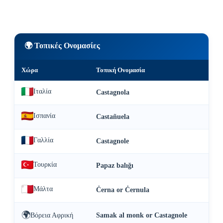
🌍 Τοπικές Ονομασίες
Χώρα
Τοπική Ονομασία
Ιταλία
Castagnola
Ισπανία
Castañuela
Γαλλία
Castagnole
Τουρκία
Papaz balığı
Μάλτα
Ċerna or Ċernula
🌍
Βόρεια Αφρική
Samak al monk or Castagnole