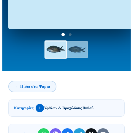
← Πίσω στα Ψάρια
Κατηγορίες:
Υφάλων & Βραχώδους Βυθού
1