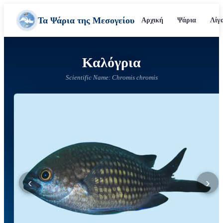
Τα Ψάρια της Μεσογείου
Αρχική
Ψάρια
Λίγ
Καλόγρια
Scientific Name: Chromis chromis
‹
›