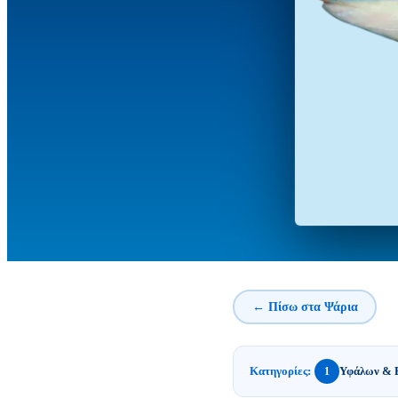
← Πίσω στα Ψάρια
Κατηγορίες:
Υφάλων & 
1