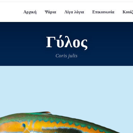
Αρχική
Ψάρια
Λίγα λόγια
Επικοινωνία
Κουίζ
Γύλος
Coris julis