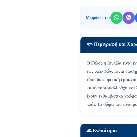
Μοιράσου το:
🐟 Περιγραφή και Χαρ
Ο Γύλος ή Ιουλίδα είναι 
των Χειλιδών. Είναι διάση
τόσο διαφορετική εμφάνισ
καφέ-πορτοκαλί ράχη και λ
έχουν εκθαμβωτικά χρώματ
πλάι. Το σώμα του είναι μ
🌊 Ενδιαίτημα