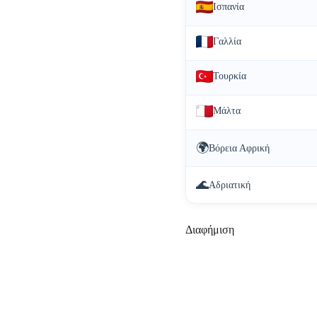
Ισπανία
Γαλλία
Τουρκία
Μάλτα
🌍
Βόρεια Αφρική
🌊
Αδριατική
Διαφήμιση