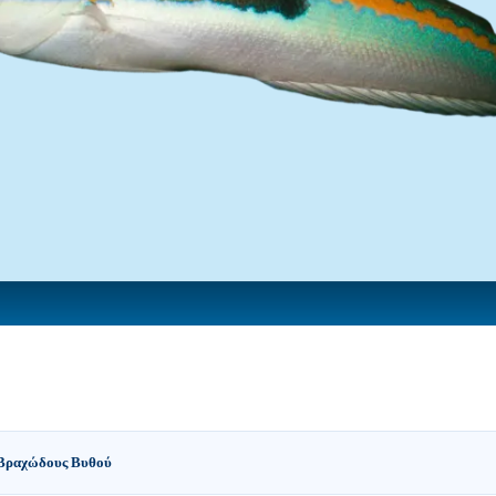
Βραχώδους Βυθού