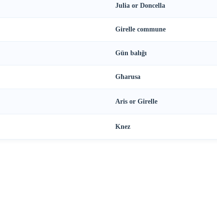
Julia or Doncella
Girelle commune
Gün balığı
Għarusa
Aris or Girelle
Knez