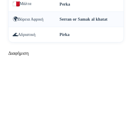
Μάλτα
Perka
🌍
Βόρεια Αφρική
Serran or Samak al khatat
🌊
Αδριατική
Pirka
Διαφήμιση