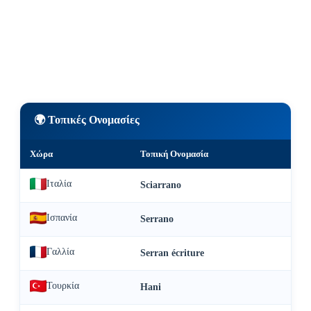
🌍 Τοπικές Ονομασίες
Χώρα
Τοπική Ονομασία
Ιταλία
Sciarrano
Ισπανία
Serrano
Γαλλία
Serran écriture
Τουρκία
Hani