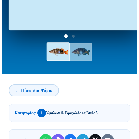
← Πίσω στα Ψάρια
Κατηγορίες:
Υφάλων & Βραχώδους Βυθού
1