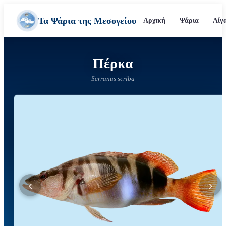
Τα Ψάρια της Μεσογείου
Αρχική
Ψάρια
Λίγ
Πέρκα
Serranus scriba
‹
›