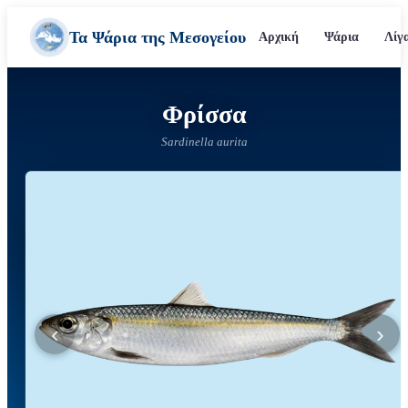
Τα Ψάρια της Μεσογείου
Αρχική
Ψάρια
Λίγ
Φρίσσα
Sardinella aurita
‹
›