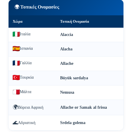
🌍 Τοπικές Ονομασίες
Χώρα
Τοπική Ονομασία
Ιταλία
Alaccia
Ισπανία
Alacha
Γαλλία
Allache
Τουρκία
Büyük sardalya
Μάλτα
Nemusa
🌍
Βόρεια Αφρική
Allache or Samak al frissa
🌊
Αδριατική
Srdela golema