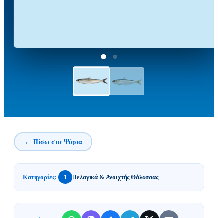
← Πίσω στα Ψάρια
Κατηγορίες:
Πελαγικά & Ανοιχτής Θάλασσας
1