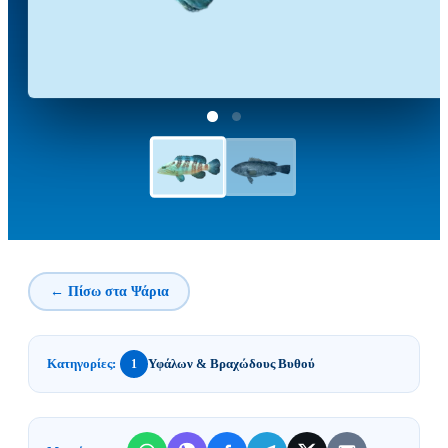
← Πίσω στα Ψάρια
Κατηγορίες:
Υφάλων & Βραχώδους Βυθού
1