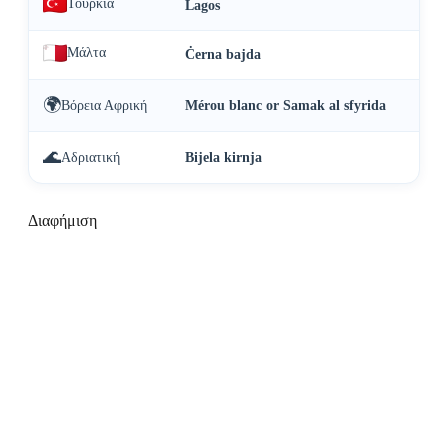
Τουρκία
Lagos
Μάλτα
Ċerna bajda
🌍
Βόρεια Αφρική
Mérou blanc or Samak al sfyrida
🌊
Αδριατική
Bijela kirnja
Διαφήμιση