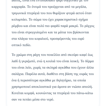
Βάτος, είναι ένα εντυπωσιακό ψάρι συγγενικό με τον
καρχαρία. Το όνομά του προέρχεται από τα μεγάλα,
τριγωνικά πτερύγιά του που θυμίζουν φτερά αετού όταν
κολυμπάει. Το σώμα του έχει χαρακτηριστικό σχήμα
ρόμβου και είναι πολύ πιο φαρδύ παρά μακρύ. Το ρύγχος
του είναι στρογγυλεμένο και τα μάτια του βρίσκονται
στα πλάγια του κεφαλιού, προσφέροντάς του ευρύ
οπτικό πεδίο.
Το χρώμα στη ράχη του ποικίλλει από σκούρο καφέ έως
λαδί ή γκριζωπό, ενώ η κοιλιά του είναι λευκή. Το δέρμα
του είναι λείο, χωρίς τα σκληρά αγκάθια που έχουν άλλα
σαλάχια. Παρόλα αυτά, διαθέτει στη βάση της ουράς του
ένα ή περισσότερα αγκάθια με δηλητήριο, τα οποία
χρησιμοποιεί αποκλειστικά για άμυνα αν νιώσει απειλή.
Κινείται κομψά, κουνώντας τα πτερύγιά του πάνω-κάτω
σαν να πετάει μέσα στο νερό.