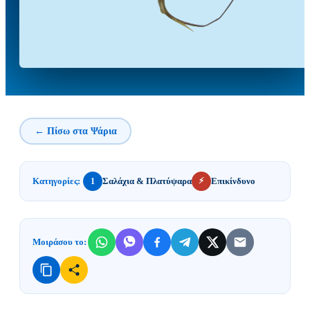
← Πίσω στα Ψάρια
⚡
Κατηγορίες:
Σαλάχια & Πλατύψαρα
Επικίνδυνο
1
Μοιράσου το: