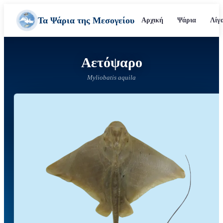
Τα Ψάρια της Μεσογείου
Αρχική
Ψάρια
Λίγ
Αετόψαρο
Myliobatis aquila