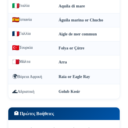
Ιταλία
Aquila di mare
Ισπανία
Águila marina or Chucho
Γαλλία
Aigle de mer commun
Τουρκία
Folya or Çütre
Μάλτα
Arra
🌍
Βόρεια Αφρική
Raia or Eagle Ray
🌊
Αδριατική
Golub Kosir
🏥 Πρώτες Βοήθειες