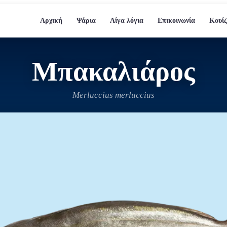
Αρχική
Ψάρια
Λίγα λόγια
Επικοινωνία
Κουίζ
Μπακαλιάρος
Merluccius merluccius