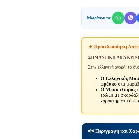
Μοιράσου το:
⚠️ Προειδοποίηση Ασφ
ΣΗΜΑΝΤΙΚΗ ΔΙΕΥΚΡΙΝ
Στην ελληνική αγορά, το όν
Ο Ελληνικός Μπα
φρέσκο
στα ψαράδι
Ο Μπακαλιάρος το
τρώμε με σκορδαλιά
χαρακτηριστικό «μ
🐟 Περιγραφή και Χαρ