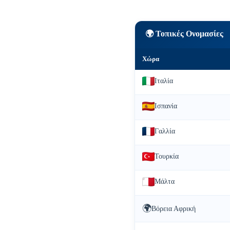
🌍 Τοπικές Ονομασίες
Χώρα
Ιταλία
Ισπανία
Γαλλία
Τουρκία
Μάλτα
🌍
Βόρεια Αφρική