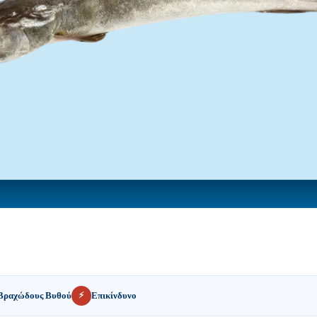
⚡
Βραχώδους Βυθού
Επικίνδυνο