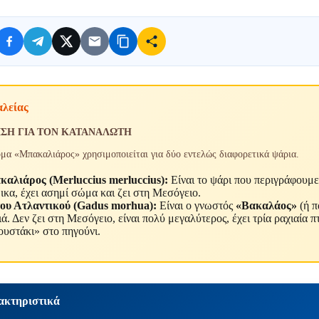
αλείας
ΙΣΗ ΓΙΑ ΤΟΝ ΚΑΤΑΝΑΛΩΤΗ
ομα «Μπακαλιάρος» χρησιμοποιείται για δύο εντελώς διαφορετικά ψάρια.
καλιάρος (
Merluccius
merluccius
):
Είναι το ψάρι που περιγράφουμε
κα, έχει ασημί σώμα και ζει στη Μεσόγειο.
υ Ατλαντικού (
Gadus
morhua
):
Είναι ο γνωστός
«Βακαλάος»
(ή π
. Δεν ζει στη Μεσόγειο, είναι πολύ μεγαλύτερος, έχει τρία ραχιαία π
ουστάκι» στο πηγούνι.
ακτηριστικά