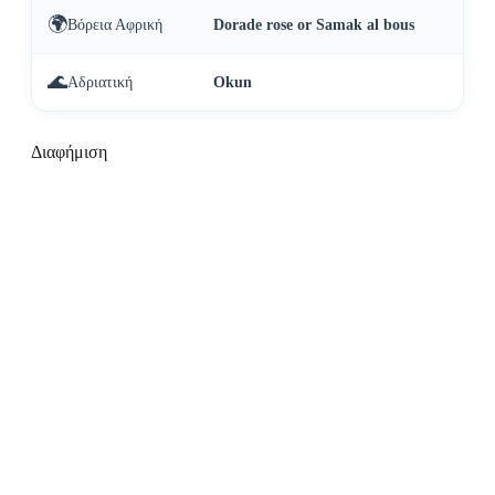
🌍
Βόρεια Αφρική
Dorade rose or Samak al bous
🌊
Αδριατική
Okun
Διαφήμιση