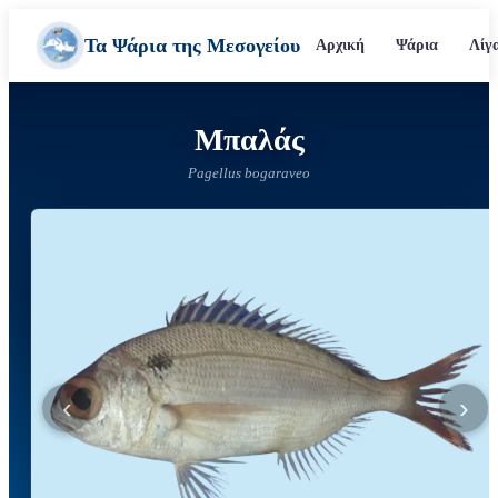
Τα Ψάρια της Μεσογείου
Αρχική
Ψάρια
Λίγ
Μπαλάς
Pagellus bogaraveo
‹
›