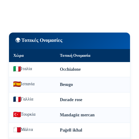
🌍 Τοπικές Ονομασίες
Χώρα
Τοπική Ονομασία
Ιταλία
Occhialone
Ισπανία
Besugo
Γαλλία
Dorade rose
Τουρκία
Mandagöz mercan
Μάλτα
Paġell ikħal