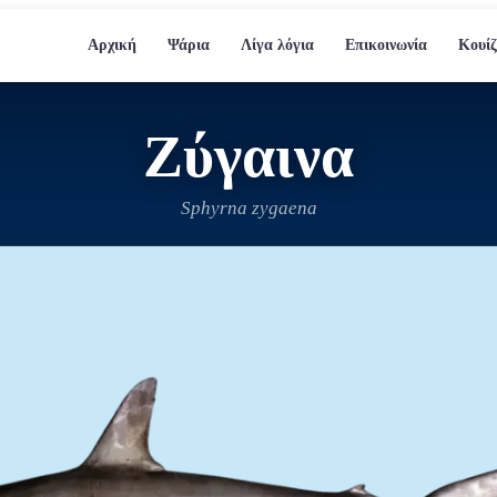
Αρχική
Ψάρια
Λίγα λόγια
Επικοινωνία
Κουίζ
Ζύγαινα
Sphyrna zygaena