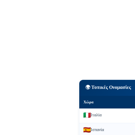
🌍 Τοπικές Ονομασίες
Χώρα
Ιταλία
Ισπανία