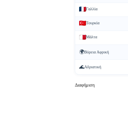
Γαλλία
Τουρκία
Μάλτα
🌍
Βόρεια Αφρική
🌊
Αδριατική
Διαφήμιση