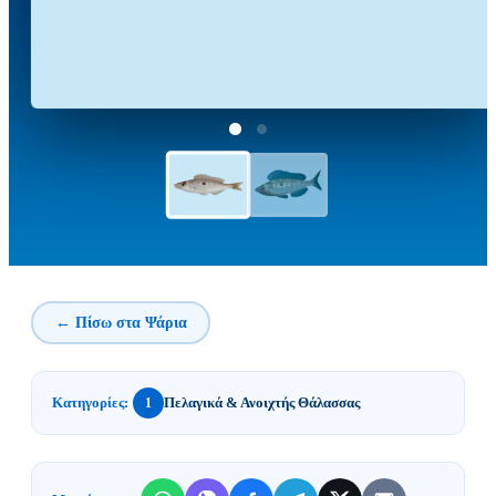
← Πίσω στα Ψάρια
Κατηγορίες:
Πελαγικά & Ανοιχτής Θάλασσας
1