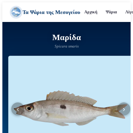
Τα Ψάρια της Μεσογείου
Αρχική
Ψάρια
Λίγ
Μαρίδα
Spicara smaris
‹
›