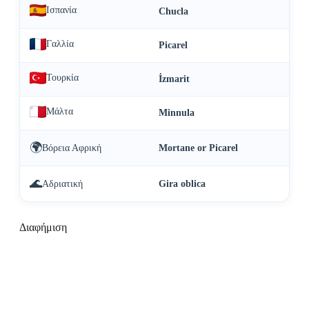
Ισπανία
Chucla
Γαλλία
Picarel
Τουρκία
İzmarit
Μάλτα
Minnula
🌍
Βόρεια Αφρική
Mortane or Picarel
🌊
Αδριατική
Gira oblica
Διαφήμιση